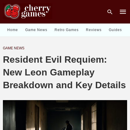
Home
Game News
Retro Games
Reviews
Guides
Type
GAME NEWS
your
sear
Resident Evil Requiem:
quer
and
hit
New Leon Gameplay
enter
Breakdown and Key Details