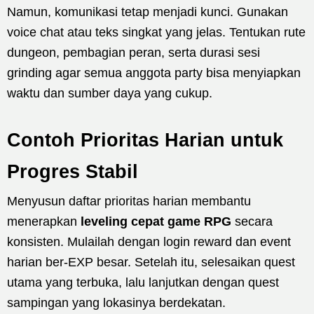
Namun, komunikasi tetap menjadi kunci. Gunakan
voice chat atau teks singkat yang jelas. Tentukan rute
dungeon, pembagian peran, serta durasi sesi
grinding agar semua anggota party bisa menyiapkan
waktu dan sumber daya yang cukup.
Contoh Prioritas Harian untuk
Progres Stabil
Menyusun daftar prioritas harian membantu
menerapkan
leveling cepat game RPG
secara
konsisten. Mulailah dengan login reward dan event
harian ber-EXP besar. Setelah itu, selesaikan quest
utama yang terbuka, lalu lanjutkan dengan quest
sampingan yang lokasinya berdekatan.