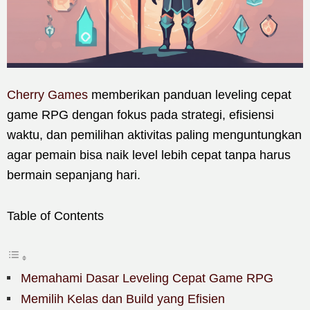
Cherry Games
memberikan panduan leveling cepat
game RPG dengan fokus pada strategi, efisiensi
waktu, dan pemilihan aktivitas paling menguntungkan
agar pemain bisa naik level lebih cepat tanpa harus
bermain sepanjang hari.
Table of Contents
Memahami Dasar Leveling Cepat Game RPG
Memilih Kelas dan Build yang Efisien