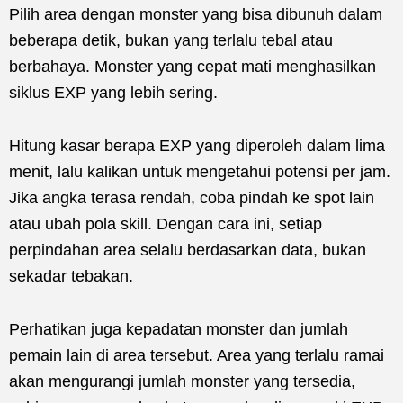
Pilih area dengan monster yang bisa dibunuh dalam
beberapa detik, bukan yang terlalu tebal atau
berbahaya. Monster yang cepat mati menghasilkan
siklus EXP yang lebih sering.
Hitung kasar berapa EXP yang diperoleh dalam lima
menit, lalu kalikan untuk mengetahui potensi per jam.
Jika angka terasa rendah, coba pindah ke spot lain
atau ubah pola skill. Dengan cara ini, setiap
perpindahan area selalu berdasarkan data, bukan
sekadar tebakan.
Perhatikan juga kepadatan monster dan jumlah
pemain lain di area tersebut. Area yang terlalu ramai
akan mengurangi jumlah monster yang tersedia,