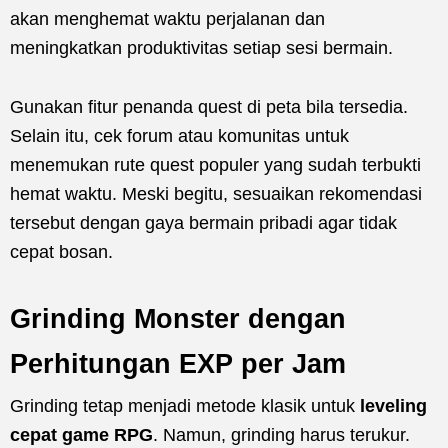
akan menghemat waktu perjalanan dan
meningkatkan produktivitas setiap sesi bermain.
Gunakan fitur penanda quest di peta bila tersedia.
Selain itu, cek forum atau komunitas untuk
menemukan rute quest populer yang sudah terbukti
hemat waktu. Meski begitu, sesuaikan rekomendasi
tersebut dengan gaya bermain pribadi agar tidak
cepat bosan.
Grinding Monster dengan
Perhitungan EXP per Jam
Grinding tetap menjadi metode klasik untuk
leveling
cepat game RPG
. Namun, grinding harus terukur.