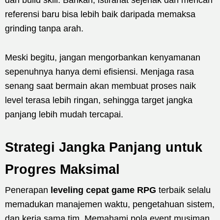
referensi baru bisa lebih baik daripada memaksa
grinding tanpa arah.
Meski begitu, jangan mengorbankan kenyamanan
sepenuhnya hanya demi efisiensi. Menjaga rasa
senang saat bermain akan membuat proses naik
level terasa lebih ringan, sehingga target jangka
panjang lebih mudah tercapai.
Strategi Jangka Panjang untuk
Progres Maksimal
Penerapan
leveling cepat game RPG
terbaik selalu
memadukan manajemen waktu, pengetahuan sistem,
dan kerja sama tim. Memahami pola event musiman,