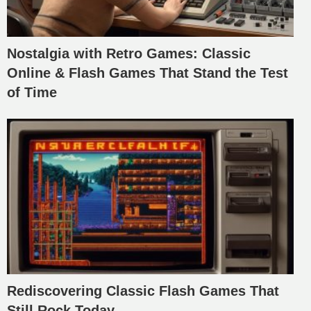
Nostalgia with Retro Games: Classic
Online & Flash Games That Stand the Test
of Time
Rediscovering Classic Flash Games That
Still Rock Today