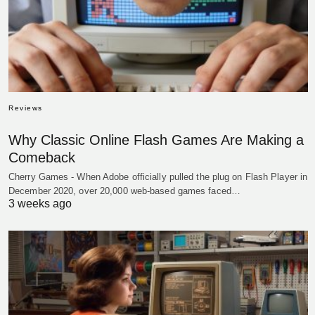
Reviews
Why Classic Online Flash Games Are Making a
Comeback
Cherry Games - When Adobe officially pulled the plug on Flash Player in
December 2020, over 20,000 web-based games faced…
3 weeks ago