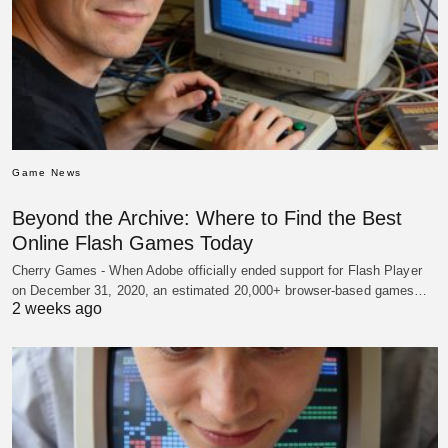
Game News
Beyond the Archive: Where to Find the Best
Online Flash Games Today
Cherry Games - When Adobe officially ended support for Flash Player
on December 31, 2020, an estimated 20,000+ browser-based games…
2 weeks ago