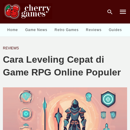
Home
Game News
Retro Games
Reviews
Guides
Type
REVIEWS
your
sear
Cara Leveling Cepat di
quer
and
hit
Game RPG Online Populer
enter